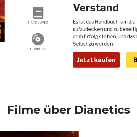
Verstand
Es ist das Handbuch, um di
HARDCOVER
aufzudecken und zu beseiti
dem Erfolg stehen, und das I
Selbst zu werden.
HÖRBUCH
Jetzt kaufen
B
Filme über Dianetics