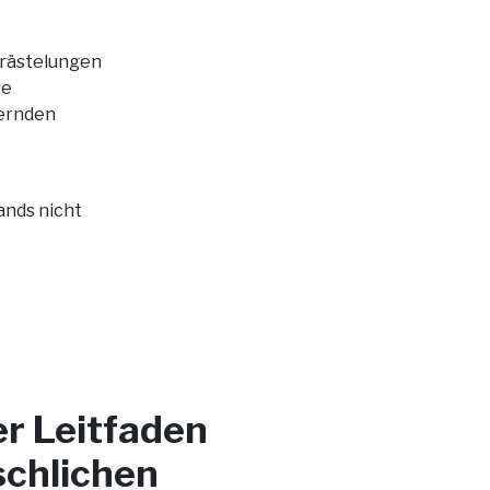
erästelungen
re
dernden
ands nicht
er Leitfaden
schlichen