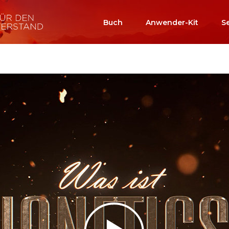
Buch
Anwender-Kit
S