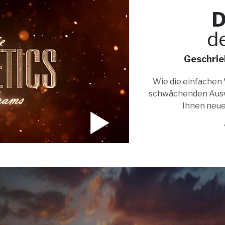
D
d
Geschrie
Wie die einfachen
schwächenden Ausw
Ihnen neue