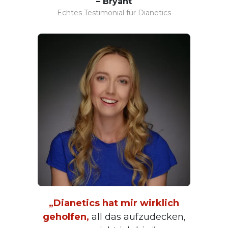
– Bryant
Echtes Testimonial für Dianetics
„Dianetics hat mir wirklich
geholfen,
all das aufzudecken,