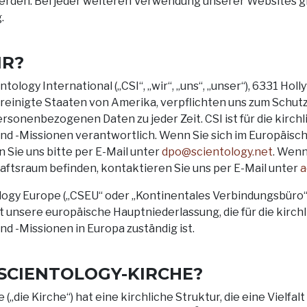
erden. Bei jeder weiteren Verwendung unserer Websites gi
.
IR?
ntology International („CSI“, „wir“, „uns“, „unser“), 6331 Ho
reinigte Staaten von Amerika, verpflichten uns zum Schutz
ersonenbezogenen Daten zu jeder Zeit. CSI ist für die kirch
nd -Missionen verantwortlich. Wenn Sie sich im Europäis
 Sie uns bitte per E-Mail unter
dpo@scientology.net
. Wenn
ftsraum befinden, kontaktieren Sie uns per E-Mail unter
a
logy Europe („CSEU“ oder „Kontinentales Verbindungsbüro“)
t unsere europäische Hauptniederlassung, die für die kirch
d -Missionen in Europa zuständig ist.
E SCIENTOLOGY-KIRCHE?
(„die Kirche“) hat eine kirchliche Struktur, die eine Vielfa