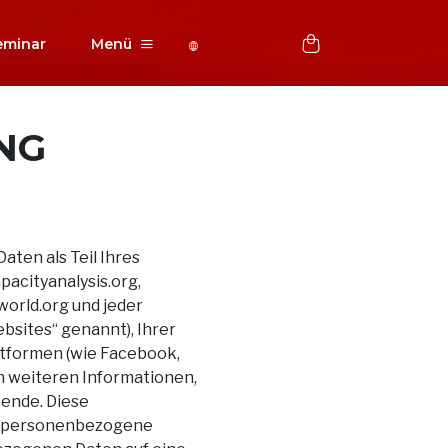
eminar
Menü
NG
ten als Teil Ihres
pacityanalysis.org,
world.org und jeder
bsites“ genannt), Ihrer
ttformen (wie Facebook,
ch weiteren Informationen,
pende. Diese
ns personenbezogene