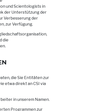
le
ion und Scientologists in
ank der Unterstützung der
zur Verbesserung der
n, zur Verfügung.
gliedschaftsorganisation,
d die
en.
EN
ten, die Sie Entitäten zur
ie etwa direkt an CSI via
arbeiter in unserem Namen.
ierten Programmen zur