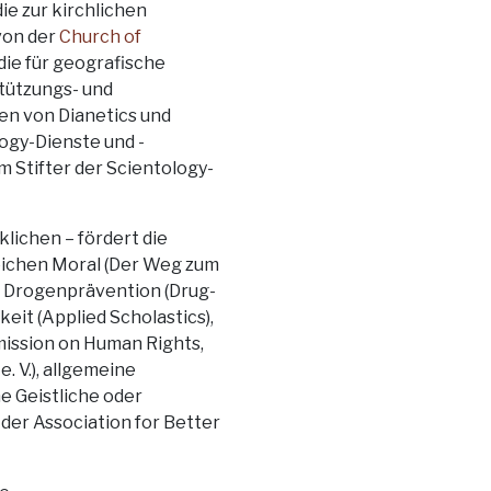
ie zur kirchlichen
von der
Church of
 die für geografische
stützungs- und
ien von Dianetics und
logy-Dienste und -
m Stifter der Scientology-
lichen – fördert die
eichen Moral (Der Weg zum
ur Drogenprävention (Drug-
eit (Applied Scholastics),
ission on Human Rights,
 V.), allgemeine
e Geistliche oder
der Association for Better