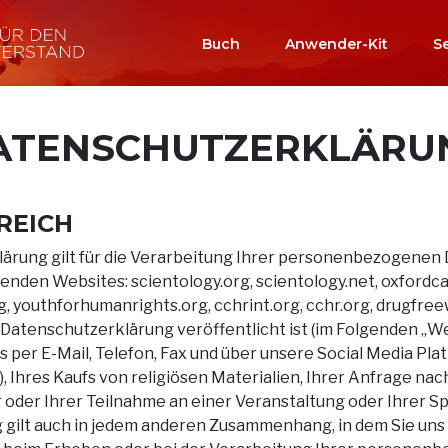
Buch
Anwender-Kit
S
ATENSCHUTZ­ERKLÄRU
REICH
rung gilt für die Verarbeitung Ihrer personenbezogenen Da
enden Websites: scientology.org, scientology.net, oxfordca
, youthforhumanrights.org, cchrint.org, cchr.org, drugfree
 Datenschutzerklärung veröffentlicht ist (im Folgenden „We
 per E-Mail, Telefon, Fax und über unsere Social Media Pla
, Ihres Kaufs von religiösen Materialien, Ihrer Anfrage na
r oder Ihrer Teilnahme an einer Veranstaltung oder Ihrer S
 gilt auch in jedem anderen Zusammenhang, in dem Sie u