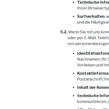
Technische Inf
Ihren Browsertyp
Surfverhalten
, 
und die Häufigkei
5.2.
Wenn Sie mit uns komm
oder per E-Mail, Telef
von personenbezogen
Identitätsinfor
Nachnamen, Ihr G
Vorlieben und In
Kontaktinforma
Postanschrift, I
Inhalt der Komm
technische Info
kommunizieren, d