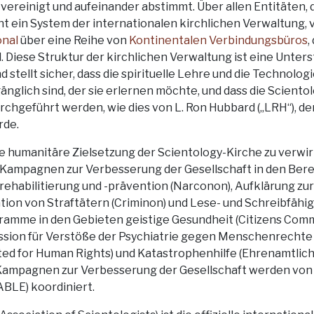
 vereinigt und aufeinander abstimmt. Über allen Entitäten, d
ht ein System der internationalen kirchlichen Verwaltung, 
onal
über eine Reihe von
Kontinentalen Verbindungsbüros
,
. Diese Struktur der kirchlichen Verwaltung ist eine Unter
d stellt sicher, dass die spirituelle Lehre und die Technolog
nglich sind, der sie erlernen möchte, und dass die Sciento
chgeführt werden, wie dies von L. Ron Hubbard („LRH“), de
rde.
 humanitäre Zielsetzung der Scientology-Kirche zu verwirk
 Kampagnen zur Verbesserung der Gesellschaft in den Ber
nrehabilitierung und -prävention (Narconon), Aufklärung z
ation von Straftätern (Criminon) und Lese- und Schreibfähigk
amme in den Gebieten geistige Gesundheit (Citizens Comm
sion für Verstöße der Psychiatrie gegen Menschenrechte e.
d for Human Rights) und Katastrophenhilfe (Ehrenamtlich
 Kampagnen zur Verbesserung der Gesellschaft werden von 
ABLE) koordiniert.