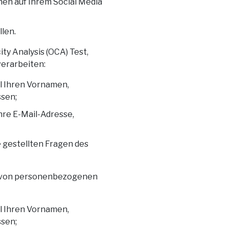
nen auf Ihrem Social Media
llen.
ty Analysis (OCA) Test,
verarbeiten:
el Ihren Vornamen,
ssen;
Ihre E-Mail-Adresse,
ie gestellten Fragen des
en von personenbezogenen
el Ihren Vornamen,
ssen;