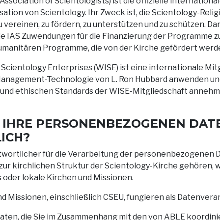
Association of Scientologists) ist die offizielle internationa
ation von Scientology. Ihr Zweck ist, die Scientology-Relig
zu vereinen, zu fördern, zu unterstützen und zu schützen. D
 die IAS Zuwendungen für die Finanzierung der Programme 
humanitären Programme, die von der Kirche gefördert werde
 Scientology Enterprises (WISE) ist eine internationale Mit
 Management-Technologie von L. Ron Hubbard anwenden un
 und ethischen Standards der WISE-Mitgliedschaft annehm
ÜR IHRE PERSONENBEZOGENEN DAT
ICH?
twortlicher für die Verarbeitung der personenbezogenen Da
 zur kirchlichen Struktur der Scientology-Kirche gehören, w
 oder lokale Kirchen und Missionen.
nd Missionen, einschließlich CSEU, fungieren als Datenver
en, die Sie im Zusammenhang mit den von ABLE koordin