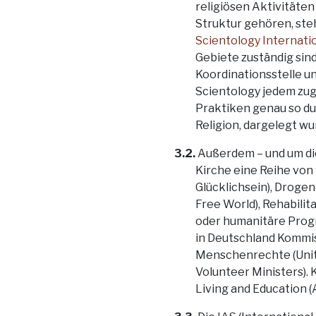
religiösen Aktivitäten
Struktur gehören, ste
Scientology Internati
Gebiete zuständig sind
Koordinationsstelle un
Scientology jedem zugä
Praktiken genau so dur
Religion, dargelegt wu
3.2.
Außerdem – und um die
Kirche eine Reihe von
Glücklichsein), Droge
Free World), Rehabilit
oder humanitäre Progr
in Deutschland Kommis
Menschenrechte (Unite
Volunteer Ministers).
Living and Education (