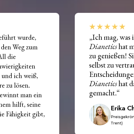
„Ich mag, was i
eführt wurde,
Dianetics
hat m
ch den Weg zum
zu genießen! Si
ll die
selbst zu vertr
hwierigkeiten
Entscheidungen 
 und ich weiß,
Dianetics
hat d
re zu lösen.
gemacht.“
gewinnt man ein
nem hilft, seine
Erika C
e Fähigkeit gibt,
Preisgekrönt
Trent)