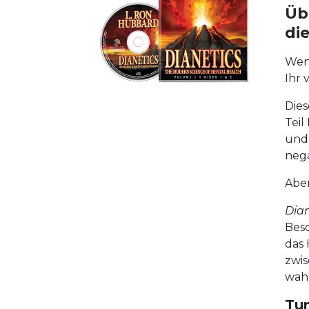
Üb
di
Wenn
Ihr 
Dies
Teil
und 
nega
Aber
Dian
Beso
das 
zwis
wahr
Tun