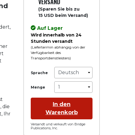
VERSAND
und
(Sparen Sie bis zu
15 USD beim Versand)
dert,
Auf Lager
Wird innerhalb von 24
Stunden versandt
ner
(Liefertermin abhängig von der
Verfügbarkeit des
rt
Transportdienstleisters)
t
Sprache
Menge
st
In den
 die
Warenkorb
, Ihr
Versandt und verkauft von Bridge
Publications, Inc.