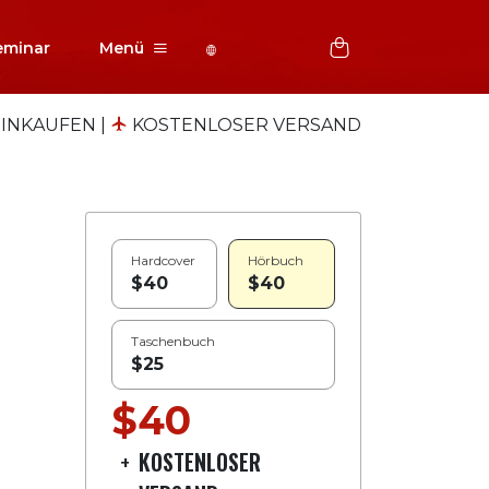
eminar
Menü
EINKAUFEN
|
KOSTENLOSER VERSAND
Hardcover
Hörbuch
$40
$40
Taschenbuch
$25
$40
+
KOSTENLOSER