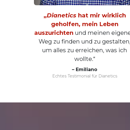
„
Dianetics
hat mir wirklich
geholfen, mein Leben
auszurichten
und meinen eigen
Weg zu finden und zu gestalten
um alles zu erreichen, was ich
wollte.“
– Emiliano
Echtes Testimonial für Dianetics