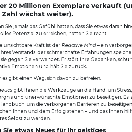
er 20 Millionen Exemplare verkauft (
e Zahl wächst weiter).
 Sie jemals das Gefühl hatten, dass Sie etwas daran hin
volles Potenzial zu erreichen, hatten Sie recht.
e unsichtbare Kraft ist der
Reactive Mind
– ein verborge
 Ihres Verstands, der schmerzhafte Erfahrungen speiche
sie gegen Sie verwendet. Er stört Ihre Gedanken, schür
tive Emotionen und hält Sie zurück.
 es gibt einen Weg, sich davon zu befreien.
etics
gibt Ihnen die Werkzeuge an die Hand, um Stress,
rgnis und unerwünschte Emotionen zu beseitigen. Es i
Handbuch, um die verborgenen Barrieren zu beseitigen,
chen Ihnen und dem Erfolg stehen – und das Ihnen hilft
es Selbst zu werden.
 Sie etwas Neues für Ihr geistiges