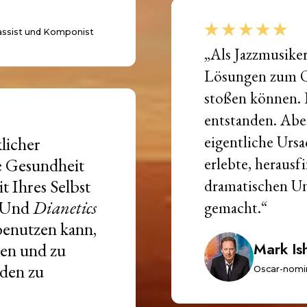
assist und Komponist
„Als Jazzmusiker
Lösungen zum Op
stoßen können. D
entstanden. Abe
eigentliche Ursa
klicher
e Gesundheit
erlebte, herausf
t Ihres Selbst
dramatischen U
! Und
Dianetics
gemacht.“
benutzen kann,
ken und zu
Mark Is
eden zu
Oscar-nomi