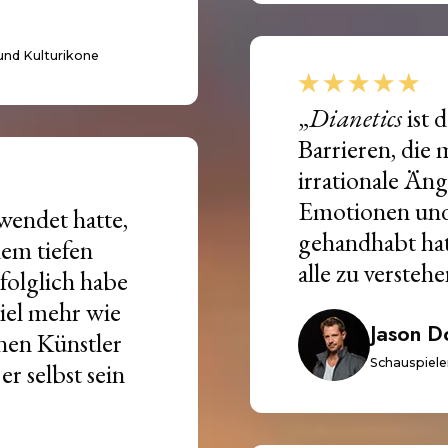
und Kulturikone
„
Dianetics
ist 
Barrieren, die 
irrationale Än
Emotionen und 
wendet hatte,
gehandhabt hat.
nem tiefen
alle zu versteh
folglich habe
iel mehr wie
Jason D
inen Künstler
Schauspiele
er selbst sein