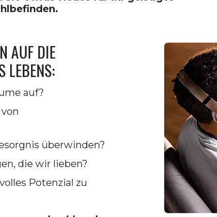
hlbefinden.
N AUF DIE
 LEBENS:
äume auf?
 von
Besorgnis überwinden?
en, die wir lieben?
volles Potenzial zu