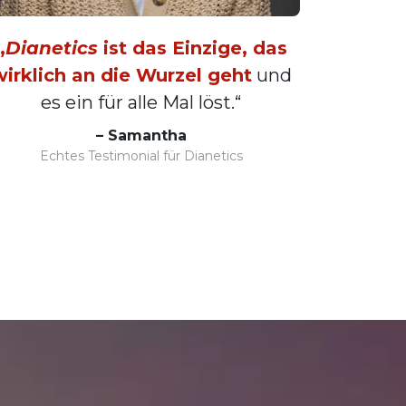
„
Dianetics
ist das Einzige, das
wirklich an die Wurzel geht
und
es ein für alle Mal löst.“
– Samantha
Echtes Testimonial für Dianetics