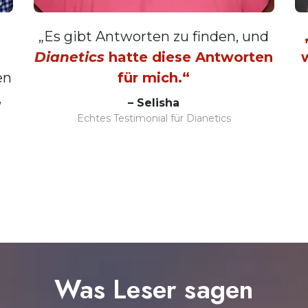
„Es gibt Antworten zu finden, und
Dianetics
hatte diese Antworten
en
für mich.“
,
– Selisha
Echtes Testimonial für Dianetics
Was Leser
sagen