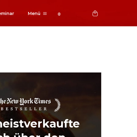
eminar
Menü
eistverkaufte