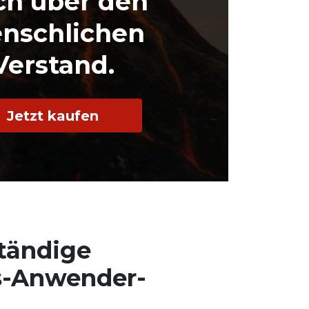
ch über den
nschlichen
Verstand.
Jetzt kaufen
ständige
s-Anwender-