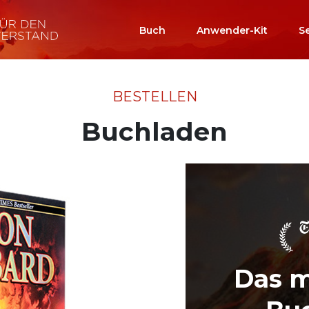
Buch
Anwender-Kit
S
BESTELLEN
Buchladen
Das m