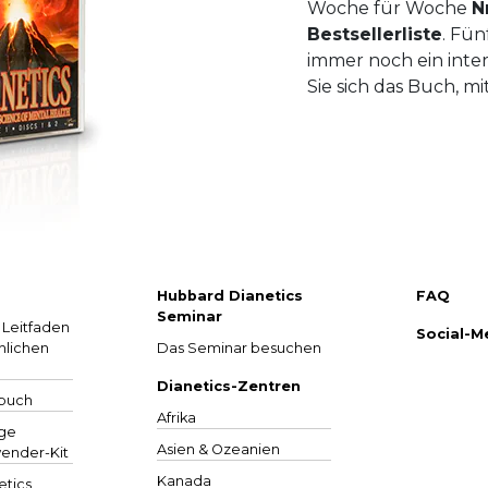
Woche für Woche
N
Bestsellerliste
.
Fün
immer noch ein inte
Sie sich das Buch, m
Hubbard Dianetics
FAQ
Seminar
 Leitfaden
Social-M
hlichen
Das Seminar besuchen
Dianetics-Zentren
rbuch
Afrika
ige
Asien & Ozeanien
ender-
Kit
Kanada
tics