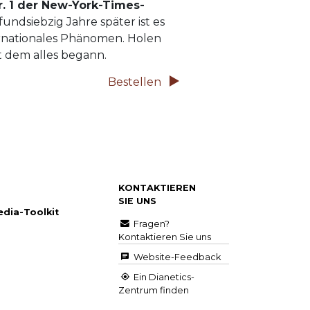
r. 1 der New-York-Times-
fundsiebzig
Jahre später ist es
rnationales Phänomen. Holen
it dem alles begann.
Bestellen
KONTAKTIEREN
SIE UNS
edia-Toolkit
Fragen?
Kontaktieren Sie uns
Website-Feedback
Ein Dianetics-
Zentrum finden