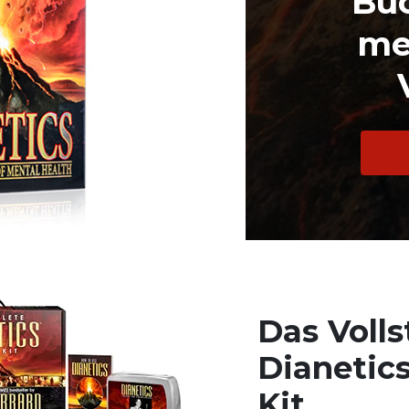
Bu
me
Das Voll
Dianetic
Kit