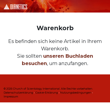
Warenkorb
Es befinden sich keine Artikel in Ihrem
Warenkorb.
Sie sollten
unseren Buchladen
besuchen
, um anzufangen.
© 2026
Church of Scientology International. Alle Rechte vorbehalten.
Datenschutzerklärung
•
Cookie-Erklärung
•
Nutzungsbedingungen
•
Impressum